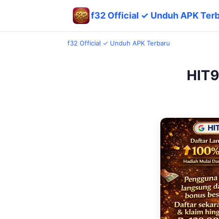
f32 Official ✓ Unduh APK Ter
f32 Official ✓ Unduh APK Terbaru
HIT9