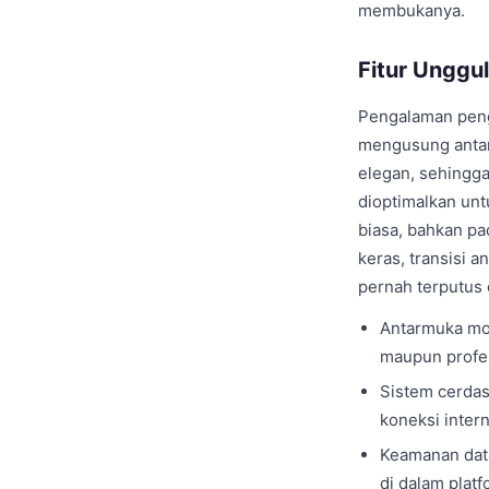
membukanya.
Fitur Unggu
Pengalaman peng
mengusung antar
elegan, sehingga
dioptimalkan unt
biasa, bahkan pa
keras, transisi 
pernah terputus
Antarmuka mo
maupun profes
Sistem cerdas
koneksi inter
Keamanan data
di dalam platf