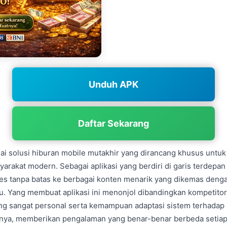
Unduh APK
Daftar Sekarang
ai solusi hiburan mobile mutakhir yang dirancang khusus unt
yarakat modern. Sebagai aplikasi yang berdiri di garis terdepan
s tanpa batas ke berbagai konten menarik yang dikemas denga
u. Yang membuat aplikasi ini menonjol dibandingkan kompetito
ng sangat personal serta kemampuan adaptasi sistem terhadap 
nya, memberikan pengalaman yang benar-benar berbeda setiap 