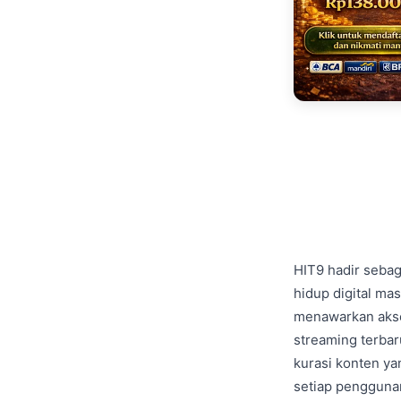
HIT9 hadir sebag
hidup digital mas
menawarkan akse
streaming terbar
kurasi konten ya
setiap pengguna