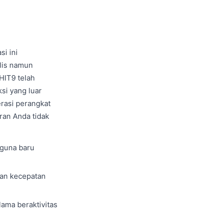
i ini
lis namun
HIT9 telah
si yang luar
erasi perangkat
ran Anda tidak
gguna baru
kan kecepatan
ama beraktivitas