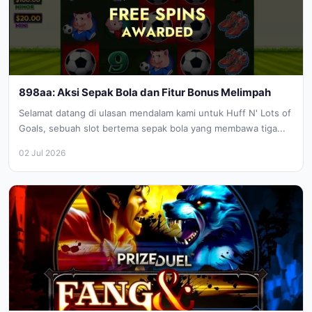
898aa: Aksi Sepak Bola dan Fitur Bonus Melimpah
Selamat datang di ulasan mendalam kami untuk Huff N' Lots of
Goals, sebuah slot bertema sepak bola yang membawa tiga...
02 Jul 2026