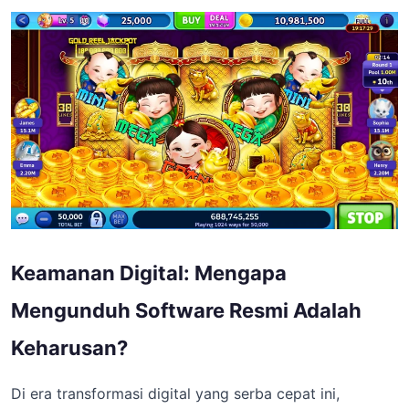
Keamanan Digital: Mengapa
Mengunduh Software Resmi Adalah
Keharusan?
Di era transformasi digital yang serba cepat ini,