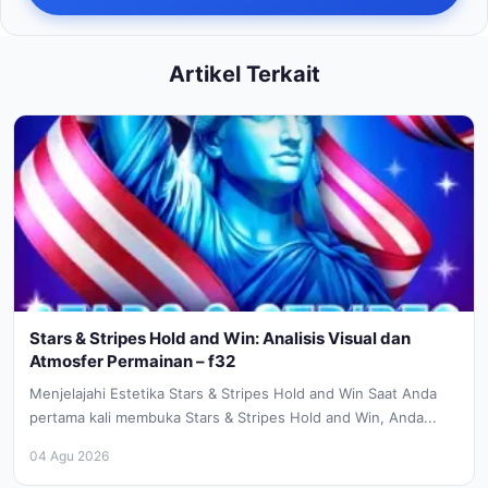
Artikel Terkait
Stars & Stripes Hold and Win: Analisis Visual dan
Atmosfer Permainan – f32
Menjelajahi Estetika Stars & Stripes Hold and Win Saat Anda
pertama kali membuka Stars & Stripes Hold and Win, Anda...
04 Agu 2026