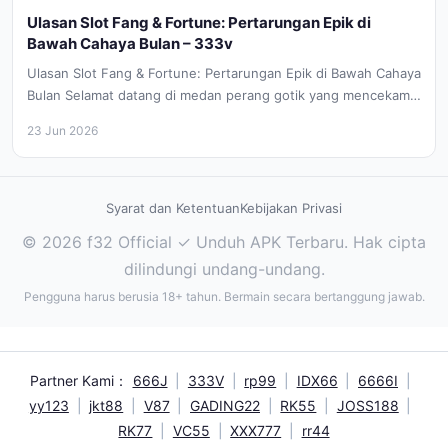
Ulasan Slot Fang & Fortune: Pertarungan Epik di
Bawah Cahaya Bulan – 333v
Ulasan Slot Fang & Fortune: Pertarungan Epik di Bawah Cahaya
Bulan Selamat datang di medan perang gotik yang mencekam!
Dalam...
23 Jun 2026
Syarat dan Ketentuan
Kebijakan Privasi
© 2026 f32 Official ✓ Unduh APK Terbaru. Hak cipta
dilindungi undang-undang.
Pengguna harus berusia 18+ tahun. Bermain secara bertanggung jawab.
Partner Kami：
666J
|
333V
|
rp99
|
IDX66
|
6666I
|
yy123
|
jkt88
|
V87
|
GADING22
|
RK55
|
JOSS188
|
RK77
|
VC55
|
XXX777
|
rr44