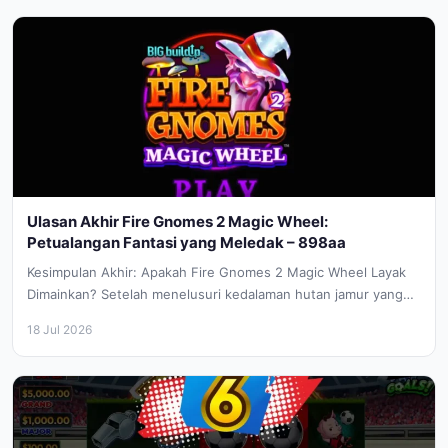
Ulasan Akhir Fire Gnomes 2 Magic Wheel:
Petualangan Fantasi yang Meledak – 898aa
Kesimpulan Akhir: Apakah Fire Gnomes 2 Magic Wheel Layak
Dimainkan? Setelah menelusuri kedalaman hutan jamur yang
aneh dan menyaksikan para...
18 Jul 2026